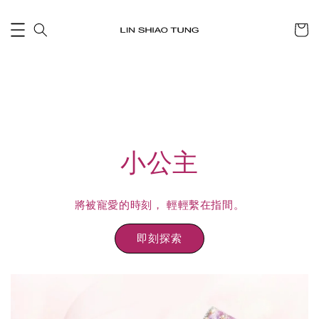
小公主
將被寵愛的時刻， 輕輕繫在指間。
即刻探索