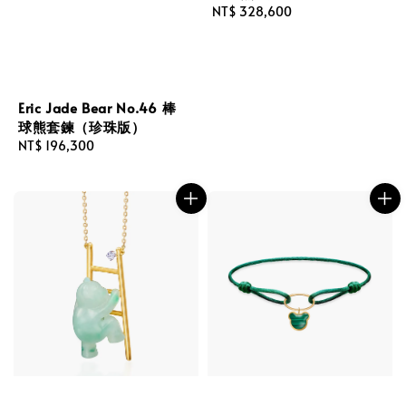
Regular
NT$ 328,600
price
Eric Jade Bear No.46 棒
球熊套鍊（珍珠版）
Regular
NT$ 196,300
price