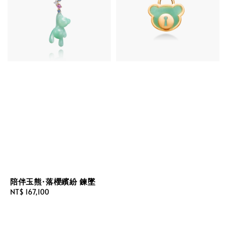
陪伴玉熊·落櫻繽紛 鍊墜
Regular
NT$ 167,100
price