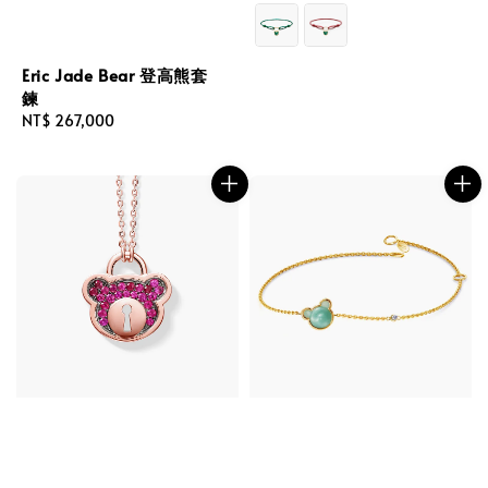
price
Eric Jade Bear 登高熊套
鍊
Regular
NT$ 267,000
price