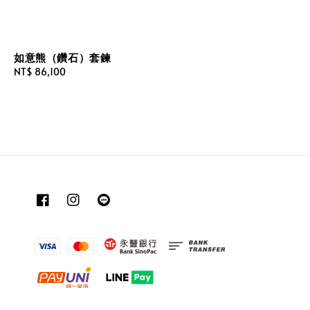
如意熊（鑽石）套鍊
Regular
NT$ 86,100
price