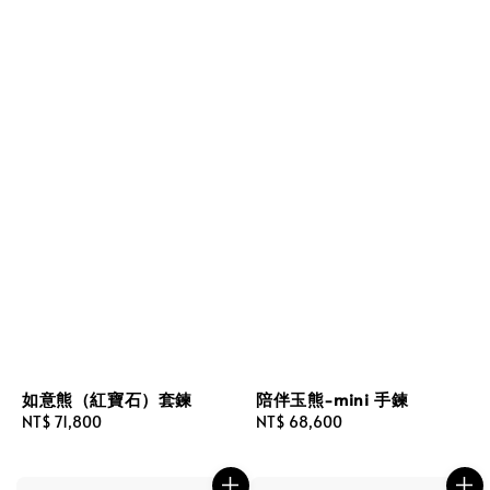
如意熊（紅寶石）套鍊
陪伴玉熊-mini 手鍊
Regular
NT$ 71,800
Regular
NT$ 68,600
price
price