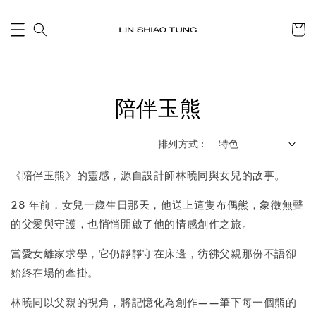
陪伴玉熊
排列方式 :
《陪伴玉熊》的靈感，源自設計師林曉同與女兒的故事。
28 年前，女兒一歲生日那天，他送上這隻布偶熊，象徵無聲
的父愛與守護，也悄悄開啟了他的情感創作之旅。
當愛女離家求學，它仍靜靜守在床邊，彷彿父親那份不語卻
始終在場的牽掛。
林曉同以父親的視角，將記憶化為創作——筆下每一個熊的