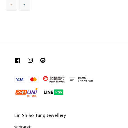
price
Lin Shiao Tung Jewellery
官方網站