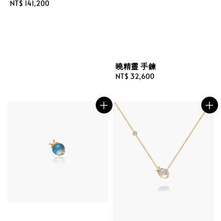
Regular
NT$ 141,200
price
曉精靈 手鍊
Regular
NT$ 32,600
price