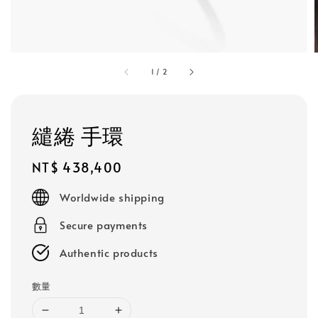
1
/
2
繾綣 手環
Regular
NT$ 438,400
price
Worldwide shipping
Secure payments
Authentic products
數量