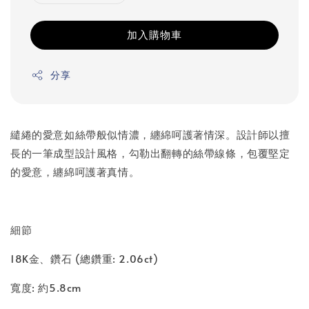
加入購物車
分享
繾綣的愛意如絲帶般似情濃，纏綿呵護著情深。設計師以擅
長的一筆成型設計風格，勾勒出翻轉的絲帶線條，包覆堅定
的愛意，纏綿呵護著真情。
細節
18K金、鑽石 (總鑽重: 2.06ct)
寬度: 約5.8cm