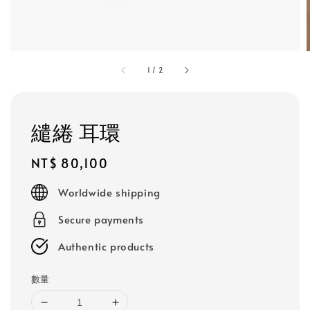
1
/
2
繾綣 耳環
Regular
NT$ 80,100
price
Worldwide shipping
Secure payments
Authentic products
數量