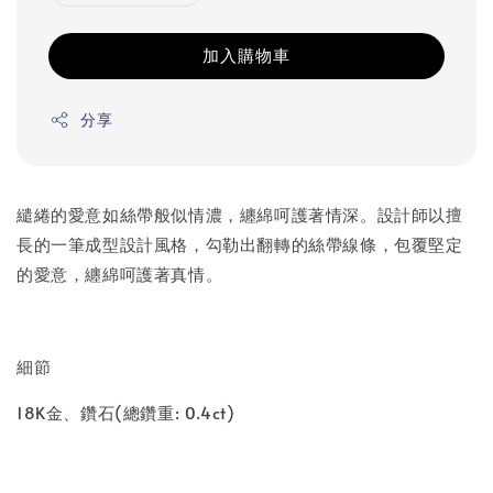
加入購物車
分享
繾綣的愛意如絲帶般似情濃，纏綿呵護著情深。設計師以擅
長的一筆成型設計風格，勾勒出翻轉的絲帶線條，包覆堅定
的愛意，纏綿呵護著真情。
細節
18K金、鑽石(總鑽重: 0.4ct)