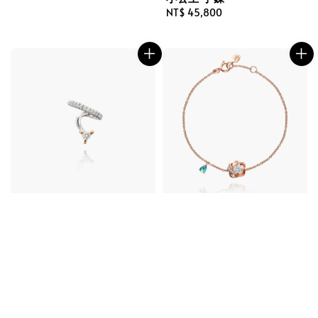
Regular
NT$ 45,800
price