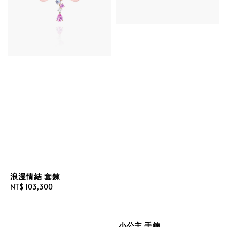
浪漫情結 套鍊
Regular
NT$ 103,300
price
小公主 手鍊